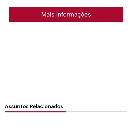
Mais informações
Autoria:
Christine Drini
Sínodo:
Sudeste
Instância:
Sinodal
Tipo de Post:
Texto
Assuntos Relacionados