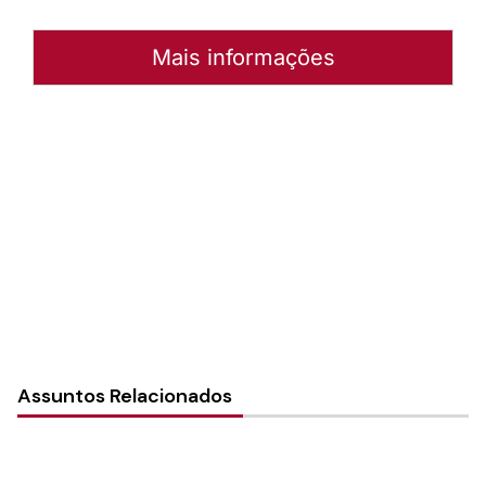
Mais informações
Autoria:
Emilio Voigt
Sínodo:
Rio Paraná
Instância:
Nacional
Categorias:
Campanha Vai e Vem 2023
Assuntos Relacionados