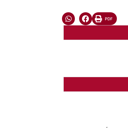
PDF
CANTATE DOMINO - 20
Baixar arquivo
Abrir Arq
Autoria:
NULL
Instância:
Nacional
Tipo de Post:
Notícias
Categorias:
CNM
,
Coorden