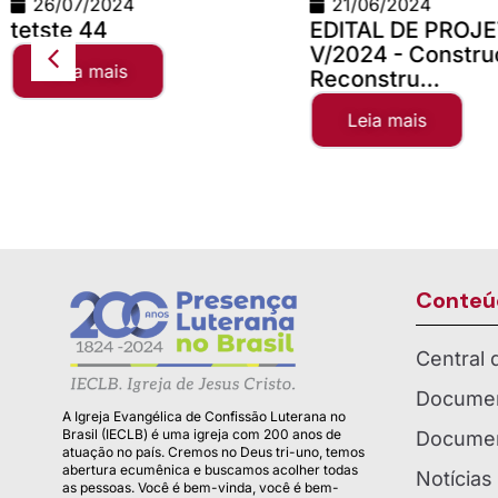
21/06/2024
24/06/2026
EDITAL DE PROJETOS
Teste Concilio
V/2024 - Construção e
Leia mais
Reconstru...
Leia mais
Conteú
Central
Documen
A Igreja Evangélica de Confissão Luterana no
Brasil (IECLB) é uma igreja com 200 anos de
Documen
atuação no país. Cremos no Deus tri-uno, temos
abertura ecumênica e buscamos acolher todas
Notícias
as pessoas. Você é bem-vinda, você é bem-