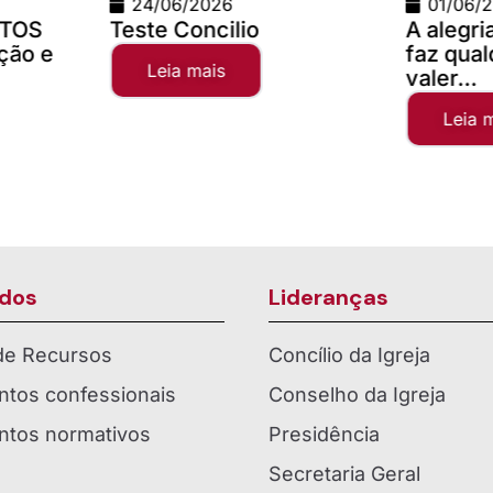
01/06/2026
02/04
A alegria da comunhão
Campan
faz qualquer distância
2025
valer...
Leia 
Leia mais
dos
Lideranças
 de Recursos
Concílio da Igreja
tos confessionais
Conselho da Igreja
tos normativos
Presidência
Secretaria Geral