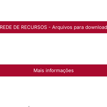
REDE DE RECURSOS - Arquivos para downloa
24
uivo
Mais informações
ação de Música
,
Música