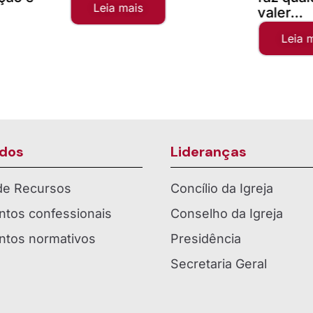
valer...
Lei
Leia mais
dos
Lideranças
 de Recursos
Concílio da Igreja
tos confessionais
Conselho da Igreja
tos normativos
Presidência
Secretaria Geral