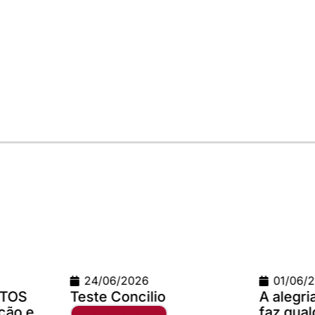
01/06/2026
02/0
A alegria da comunhão
Campa
faz qualquer distância
2025