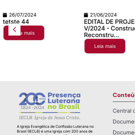
21/06/2024
24/06/2026
EDITAL DE PROJETOS
Teste Conci
V/2024 - Construção e
Leia mais
Reconstru...
Leia mais
Conteú
Central
Documen
A Igreja Evangélica de Confissão Luterana no
Brasil (IECLB) é uma igreja com 200 anos de
Documen