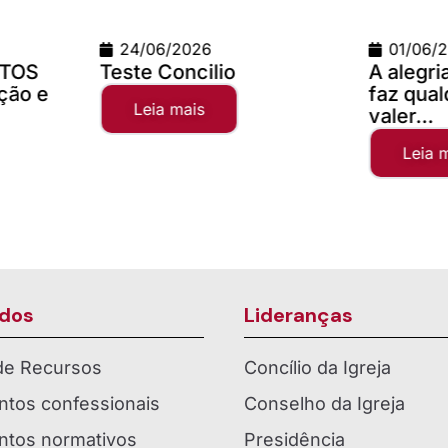
01/06/2026
lio
A alegria da comunhão
Ca
faz qualquer distância
20
valer...
Leia mais
dos
Lideranças
 de Recursos
Concílio da Igreja
tos confessionais
Conselho da Igreja
tos normativos
Presidência