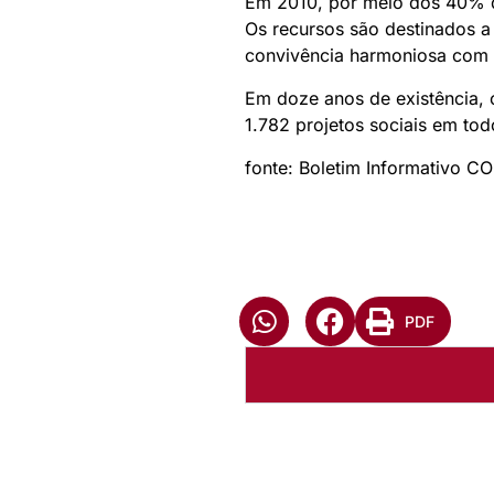
Em 2010, por meio dos 40% da
Os recursos são destinados a 
convivência harmoniosa com a
Em doze anos de existência, 
1.782 projetos sociais em to
fonte: Boletim Informativo C
PDF
Autoria:
Murilo Pinto Pereir
Paróquia: