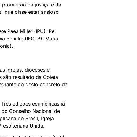
a promoção da justiça e da
, que disse estar ansioso
e Paes Miller (IPU); Pe.
cia Bencke (IECLB); Maria
onia).
s igrejas, dioceses e
 são resultado da Coleta
tegrante do gesto concreto da
 Três edições ecumênicas já
 do Conselho Nacional de
licana do Brasil; Igreja
Presbiteriana Unida.