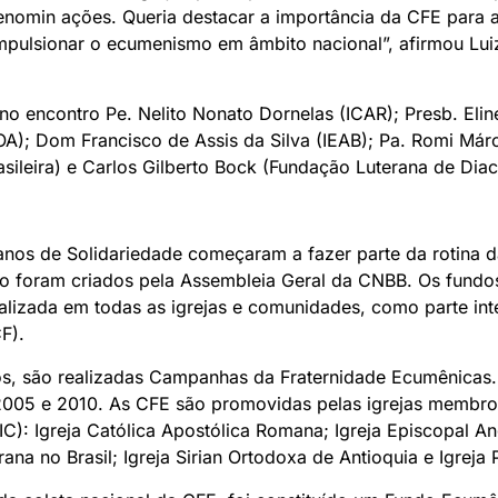
 denomin ações. Queria destacar a importância da CFE para 
impulsionar o ecumenismo em âmbito nacional”, afirmou Luiz
encontro Pe. Nelito Nonato Dornelas (ICAR); Presb. Elinet
OA); Dom Francisco de Assis da Silva (IEAB); Pa. Romi Már
rasileira) e Carlos Gilberto Bock (Fundação Luterana de Diac
nos de Solidariedade começaram a fazer parte da rotina da
o foram criados pela Assembleia Geral da CNBB. Os fundos
ealizada em todas as igrejas e comunidades, como parte in
F).
s, são realizadas Campanhas da Fraternidade Ecumênicas.
2005 e 2010. As CFE são promovidas pelas igrejas membro
IC): Igreja Católica Apostólica Romana; Igreja Episcopal Ang
na no Brasil; Igreja Sirian Ortodoxa de Antioquia e Igreja 