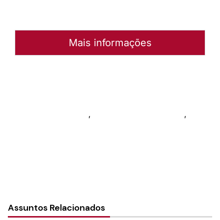
Mais informações
Autoria:
NULL
Instância:
Nacional
Tipo de Post:
Notícias
Categorias:
CNM
,
Coordenação de Música
,
Música
Assuntos Relacionados