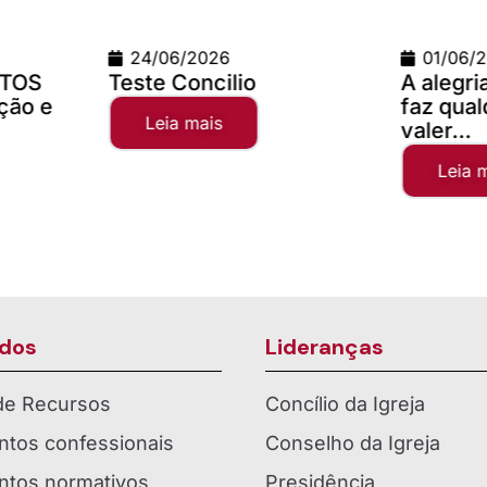
01/06/2026
02/0
A alegria da comunhão
Campa
faz qualquer distância
2025
valer...
Lei
Leia mais
dos
Lideranças
 de Recursos
Concílio da Igreja
tos confessionais
Conselho da Igreja
tos normativos
Presidência