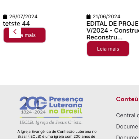
21/06/2024
24/06/2026
EDITAL DE PROJETOS
Teste Concilio
V/2024 - Construção e
Leia mais
Reconstru...
Leia mais
Conteú
Central
Documen
A Igreja Evangélica de Confissão Luterana no
Brasil (IECLB) é uma igreja com 200 anos de
Documen