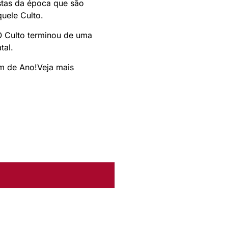
istas da época que são
quele Culto.
O Culto terminou de uma
tal.
im de Ano!Veja mais