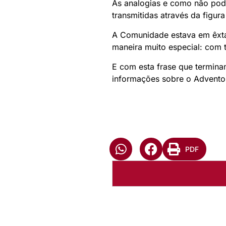
As analogias e como não pode
transmitidas através da figur
A Comunidade estava em êxta
maneira muito especial: com 
E com esta frase que termina
informações sobre o Advento
PDF
Autoria:
Murilo Pinto Pereir
Paróquia: