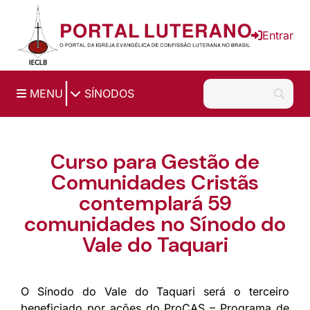
Ir para o conteúdo principal
Entrar
|
MENU
SÍNODOS
Curso para Gestão de
Comunidades Cristãs
contemplará 59
comunidades no Sínodo do
Vale do Taquari
O Sínodo do Vale do Taquari será o terceiro
beneficiado por ações do ProCAS – Programa de