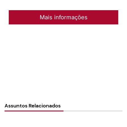
Mais informações
Autoria:
P. Euclécio Schieck
Instância:
Nacional
Tipo de Post:
Notícias
Categorias:
Geral
Assuntos Relacionados