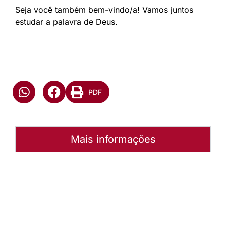
Seja você também bem-vindo/a! Vamos juntos
estudar a palavra de Deus.
PDF
Mais informações
Autoria:
NULL
Instância:
Nacional
Tipo de Post:
Menu-Interno