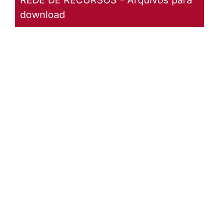
download
Informativo
Sinodal
Edição
Especial -
Ano 1 -
2013
Baixar
arquivo
Abrir
Arquivo
Informativo