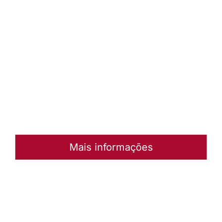
- 1º
Semestre
de 2017
Baixar
arquivo
Abrir
Arquivo
Mais informações
Autoria:
NULL
Sínodo:
Mato Grosso
Instância:
Nacional
Tipo de Post:
Menu-Interno