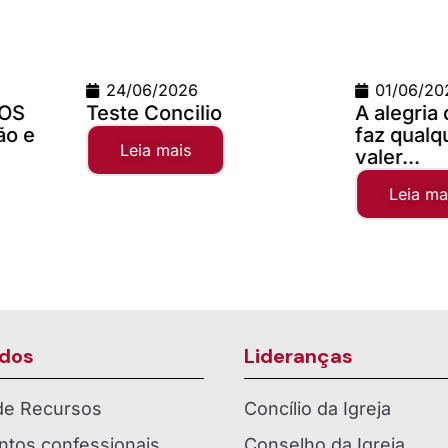
01/06/2026
02/04/
A alegria da comunhão
Campanh
faz qualquer distância
2025
valer...
Leia 
Leia mais
dos
Lideranças
 de Recursos
Concílio da Igreja
tos confessionais
Conselho da Igreja