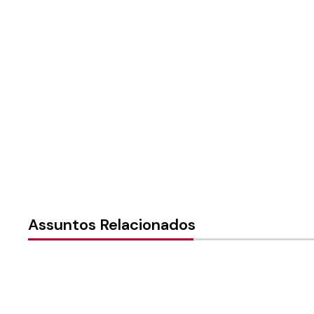
Autoria:
NULL
Instância:
Nacional
Tipo de Post:
Menu-Interno
Assuntos Relacionados