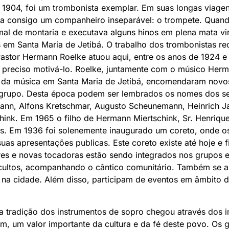
 1904, foi um trombonista exemplar. Em suas longas viagen
va consigo um companheiro inseparável: o trompete. Quand
al de montaria e executava alguns hinos em plena mata vir
em Santa Maria de Jetibá. O trabalho dos trombonistas re
stor Hermann Roelke atuou aqui, entre os anos de 1924 e
 preciso motivá-lo. Roelke, juntamente com o músico Herm
a da música em Santa Maria de Jetibá, encomendaram novo
grupo. Desta época podem ser lembrados os nomes dos seg
ann, Alfons Kretschmar, Augusto Scheunemann, Heinrich J
ink. Em 1965 o filho de Hermann Miertschink, Sr. Henrique
s. Em 1936 foi solenemente inaugurado um coreto, onde o
suas apresentações publicas. Este coreto existe até hoje e 
es e novas tocadoras estão sendo integrados nos grupos e
 cultos, acompanhando o cântico comunitário. Também se 
na cidade. Além disso, participam de eventos em âmbito d
 a tradição dos instrumentos de sopro chegou através dos 
m, um valor importante da cultura e da fé deste povo. Os g