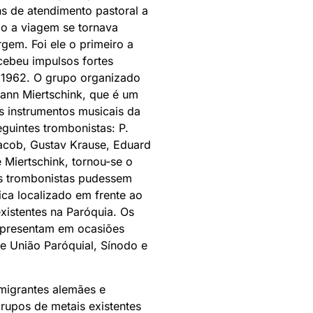
s de atendimento pastoral a
o a viagem se tornava
gem. Foi ele o primeiro a
cebeu impulsos fortes
 1962. O grupo organizado
ann Miertschink, que é um
s instrumentos musicais da
uintes trombonistas: P.
acob, Gustav Krause, Eduard
 Miertschink, tornou-se o
s trombonistas pudessem
fica localizado em frente ao
xistentes na Paróquia. Os
apresentam em ocasiões
e União Paróquial, Sínodo e
imigrantes alemães e
rupos de metais existentes