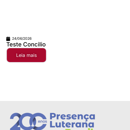
01/06/2026
A alegria da comunhão faz qualqu
distância valer...
Leia mais