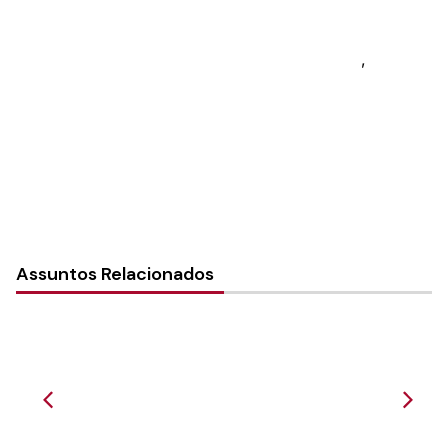
Sínodo:
Vale do Itajaí
Paróquia: Paróquia em Gaspar
Instância:
Local (Paróquia e Comunidade)
,
Paróquia
Tipo de Post:
Notícias
Assuntos Relacionados