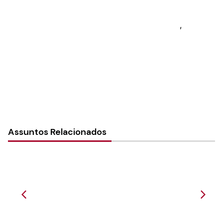
Sínodo:
Vale do Itajaí
Paróquia: Paróquia da Paz
Instância:
Local (Paróquia e Comunidade)
,
Paróquia
Tipo de Post:
Notícias
Assuntos Relacionados