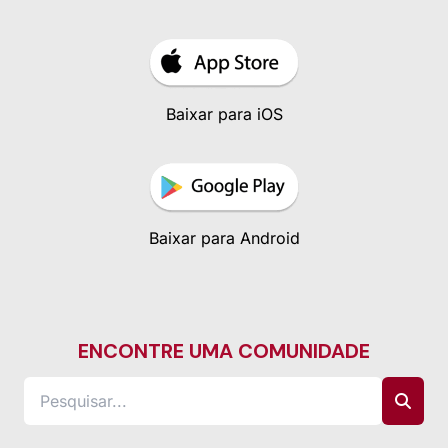
Baixar para iOS
Baixar para Android
ENCONTRE UMA COMUNIDADE