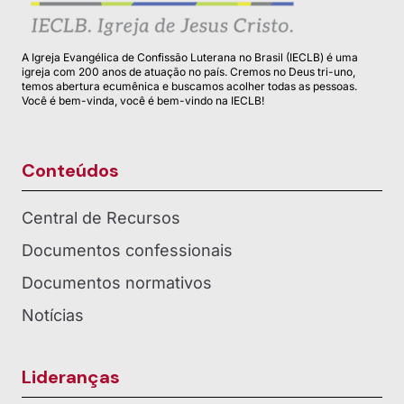
A Igreja Evangélica de Confissão Luterana no Brasil (IECLB) é uma
igreja com 200 anos de atuação no país. Cremos no Deus tri-uno,
temos abertura ecumênica e buscamos acolher todas as pessoas.
Você é bem-vinda, você é bem-vindo na IECLB!
Conteúdos
Central de Recursos
Documentos confessionais
Documentos normativos
Notícias
Lideranças