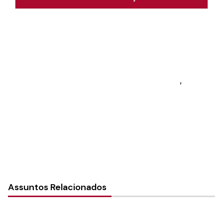
Autoria:
Murilo Pinto Pereira
Sínodo:
Sudeste
Paróquia: Comunidade Evangélica de
Confissão Luterana em Teófilo Otoni – CETO
Instância:
Local (Paróquia e Comunidade)
,
Paróquia
Tipo de Post:
Notícias
Assuntos Relacionados