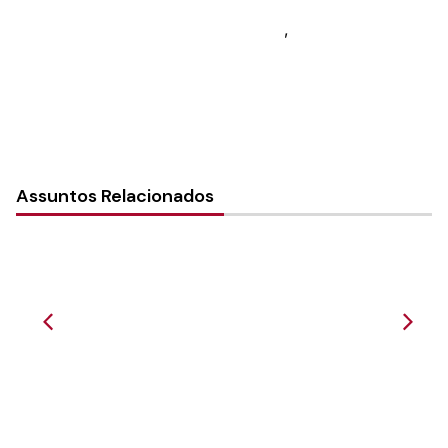
Tipo de Post:
Notícias
Categorias:
Conselho da Igreja
,
Geral
Assuntos Relacionados