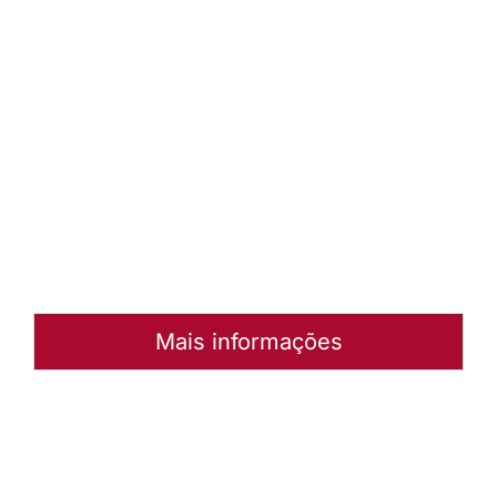
Conselho
da Igreja
(6/7-7-
2012)
Baixar
arquivo
Abrir
Arquivo
Mais informações
Autoria:
Murilo Pinto Pereira
Paróquia:
Instância:
Nacional