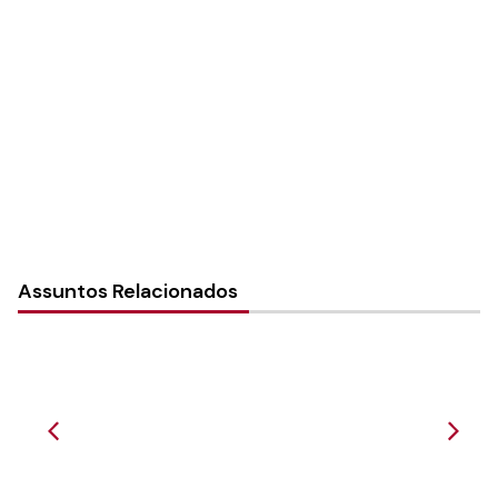
Autoria:
Emilio Voigt
Instância:
Nacional
Categorias:
Central de serviços
Assuntos Relacionados