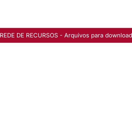
REDE DE RECURSOS - Arquivos para downloa
B . 17-21.10.2012 . Chapecó/SC
uivo
B . 17-21.10.2012 . Chapecó/SC
uivo
B . 17-21.10.2012 . Chapecó/SC
uivo