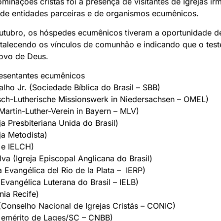
inações cristãs foi a presença de visitantes de Igrejas irm
de entidades parceiras e de organismos ecumênicos.
outubro, os hóspedes ecumênicos tiveram a oportunidade de
rtalecendo os vínculos de comunhão e indicando que o te
povo de Deus.
esentantes ecumênicos
ho Jr. (Sociedade Bíblica do Brasil – SBB)
isch-Lutherische Missionswerk in Niedersachsen – OMEL)
rtin-Luther-Verein in Bayern – MLV)
a Presbiteriana Unida do Brasil)
ja Metodista)
 e IELCH)
va (Igreja Episcopal Anglicana do Brasil)
 Evangélica del Rio de la Plata – IERP)
Evangélica Luterana do Brasil – IELB)
ia Recife)
Conselho Nacional de Igrejas Cristãs – CONIC)
 emérito de Lages/SC – CNBB)