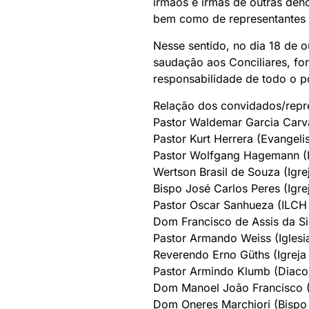
irmãos e irmãs de outras denom
bem como de representantes 
Nesse sentido, no dia 18 de 
saudação aos Conciliares, fo
responsabilidade de todo o 
Relação dos convidados/repr
Pastor Waldemar Garcia Carval
Pastor Kurt Herrera (Evangel
Pastor Wolfgang Hagemann (Ma
Wertson Brasil de Souza (Igrej
Bispo José Carlos Peres (Igre
Pastor Oscar Sanhueza (ILCH
Dom Francisco de Assis da Sil
Pastor Armando Weiss (Iglesia
Reverendo Erno Güths (Igreja 
Pastor Armindo Klumb (Diacon
Dom Manoel João Francisco (
Dom Oneres Marchiori (Bispo