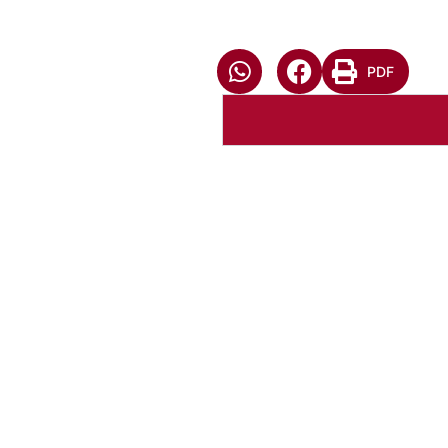
PDF
XXVIII Concílio da IECL
Baixar arquivo
Abrir Arq
XXVIII Concílio da IECL
Baixar arquivo
Abrir Arq
XXVIII Concílio da IECL
Baixar arquivo
Abrir Arq