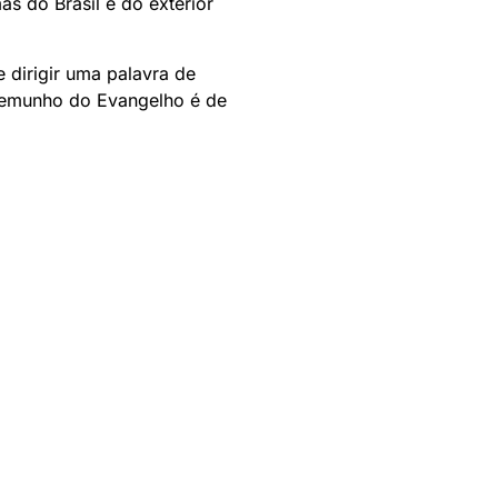
ãs do Brasil e do exterior
 dirigir uma palavra de
stemunho do Evangelho é de