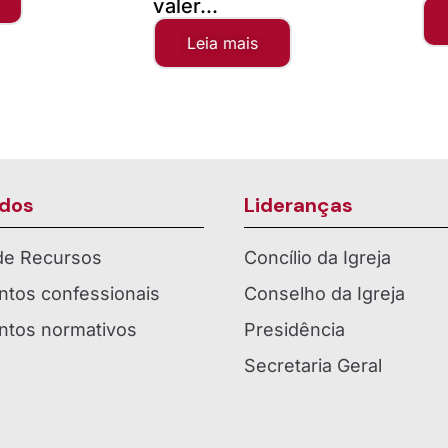
valer...
Leia 
Leia mais
dos
Lideranças
 de Recursos
Concílio da Igreja
tos confessionais
Conselho da Igreja
tos normativos
Presidência
Secretaria Geral