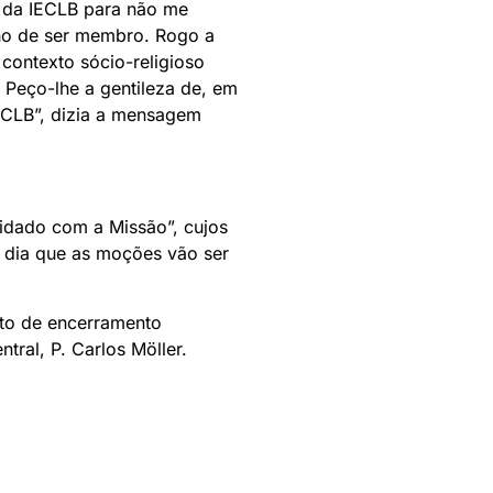
a da IECLB para não me
ulho de ser membro. Rogo a
contexto sócio-religioso
 Peço-lhe a gentileza de, em
ECLB”, dizia a mensagem
uidado com a Missão”, cujos
e dia que as moções vão ser
lto de encerramento
tral, P. Carlos Möller.