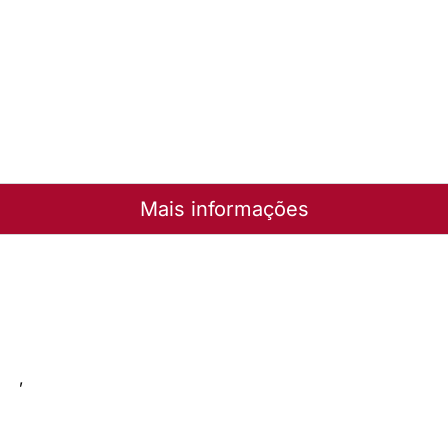
B . 17-21.10.2012 . Chapecó/SC
uivo
B . 17-21.10.2012 . Chapecó/SC
uivo
Mais informações
a
eja
,
Geral