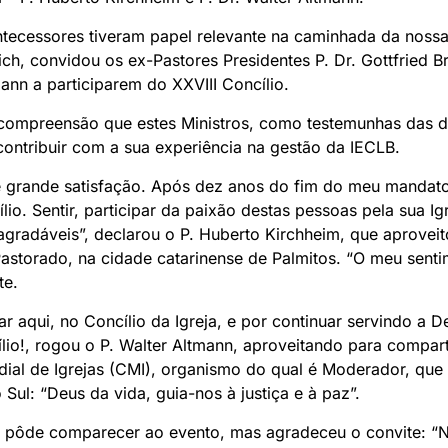
ecessores tiveram papel relevante na caminhada da nossa I
rich, convidou os ex-Pastores Presidentes P. Dr. Gottfried B
mann a participarem do XXVIII Concílio.
 compreensão que estes Ministros, como testemunhas das d
ontribuir com a sua experiência na gestão da IECLB.
e grande satisfação. Após dez anos do fim do meu mandat
lio. Sentir, participar da paixão destas pessoas pela sua Igr
agradáveis”, declarou o P. Huberto Kirchheim, que aprovei
Pastorado, na cidade catarinense de Palmitos. “O meu senti
te.
ar aqui, no Concílio da Igreja, e por continuar servindo a 
io!, rogou o P. Walter Altmann, aproveitando para compart
ial de Igrejas (CMI), organismo do qual é Moderador, que
Sul: “Deus da vida, guia-nos à justiça e à paz”.
o pôde comparecer ao evento, mas agradeceu o convite: “