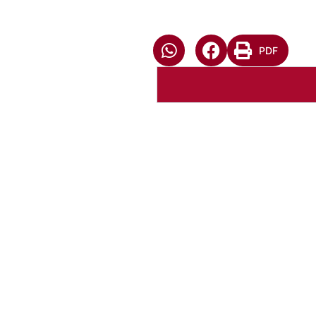
PDF
XXVIII Concílio da IECL
Baixar arquivo
Abrir Arq
XXVIII Concílio da IECL
Baixar arquivo
Abrir Arq
XXVIII Concílio da IECL
Baixar arquivo
Abrir Arq