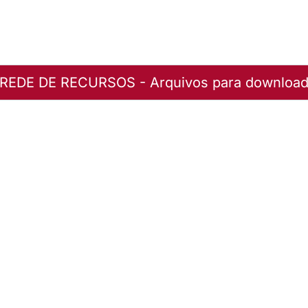
REDE DE RECURSOS - Arquivos para downloa
B . 17-21.10.2012 . Chapecó/SC
uivo
B . 17-21.10.2012 . Chapecó/SC
uivo
B . 17-21.10.2012 . Chapecó/SC
uivo