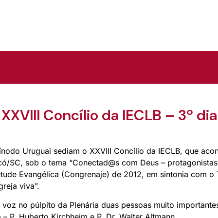
XXVIII Concílio da IECLB – 3º dia
nodo Uruguai sediam o XXVIII Concílio da IECLB, que acon
có/SC, sob o tema “Conectad@s com Deus – protagonistas
tude Evangélica (Congrenaje) de 2012, em sintonia com o
reja viva”.
 voz no púlpito da Plenária duas pessoas muito importante
a – P. Huberto Kirchheim e P. Dr. Walter Altmann.