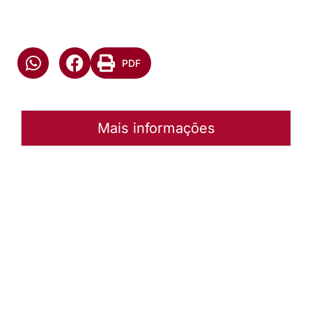
PDF
Mais informações
Autoria:
Jaqueline Piazza
Sínodo:
Planalto Rio-Grandense
Instância:
Sinodal
Tipo de Post:
Texto