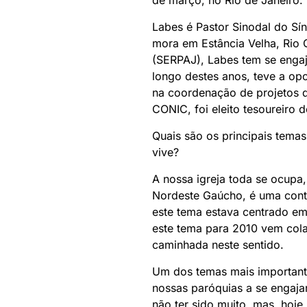
de março, no Rio de Janeiro.
Labes é Pastor Sinodal do Sí
mora em Estância Velha, Rio 
(SERPAJ), Labes tem se engaj
longo destes anos, teve a op
na coordenação de projetos 
CONIC, foi eleito tesoureiro 
Quais são os principais tema
vive?
A nossa igreja toda se ocupa
Nordeste Gaúcho, é uma conti
este tema estava centrado e
este tema para 2010 vem cola
caminhada neste sentido.
Um dos temas mais important
nossas paróquias a se engajar
não ter sido muito, mas, hoj