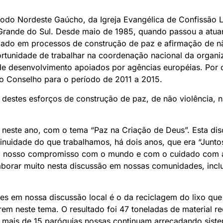
nodo Nordeste Gaúcho, da Igreja Evangélica de Confissão Lu
Grande do Sul. Desde maio de 1985, quando passou a atuar
ado em processos de construção de paz e afirmação de não
ortunidade de trabalhar na coordenação nacional da organi
de desenvolvimento apoiados por agências européias. Por 
do Conselho para o período de 2011 a 2015.
s destes esforços de construção de paz, de não violência, 
, neste ano, com o tema “Paz na Criação de Deus”. Esta di
nuidade do que trabalhamos, há dois anos, que era “Junto
m nosso compromisso com o mundo e com o cuidado com a 
borar muito nesta discussão em nossas comunidades, incl
es em nossa discussão local é o da reciclagem do lixo q
em neste tema. O resultado foi 47 toneladas de material r
e, mais de 15 paróquias nossas continuam arrecadando siste