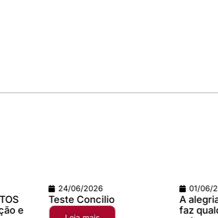
24/06/2026
01/06/
ETOS
Teste Concilio
A alegr
ção e
faz qual
Leia mais