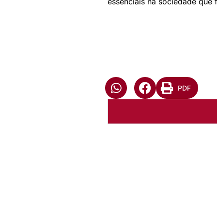
essenciais na sociedade que
PDF
Autoria:
Murilo Pinto Pereir
Paróquia:
Instância:
Nacional
Tipo de Post:
Notícias