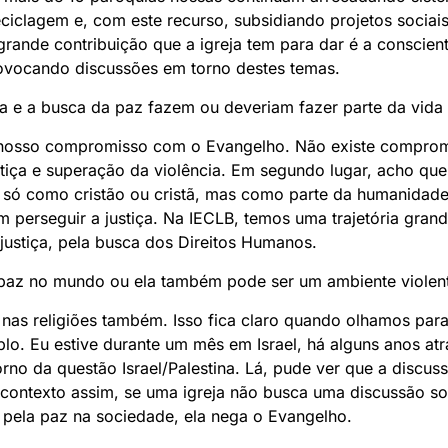
ciclagem e, com este recurso, subsidiando projetos sociai
grande contribuição que a igreja tem para dar é a conscie
rovocando discussões em torno destes temas.
ia e a busca da paz fazem ou deveriam fazer parte da vida 
 nosso compromisso com o Evangelho. Não existe compromi
stiça e superação da violência. Em segundo lugar, acho q
ó como cristão ou cristã, mas como parte da humanidade. 
 perseguir a justiça. Na IECLB, temos uma trajetória gra
e justiça, pela busca dos Direitos Humanos.
e paz no mundo ou ela também pode ser um ambiente violen
 nas religiões também. Isso fica claro quando olhamos para
lo. Eu estive durante um mês em Israel, há alguns anos a
orno da questão Israel/Palestina. Lá, pude ver que a discu
 contexto assim, se uma igreja não busca uma discussão so
pela paz na sociedade, ela nega o Evangelho.