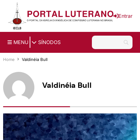
Ir para o conteúdo principal
Entrar
|
MENU
SÍNODOS
Home
Valdinéia Bull
Valdinéia Bull