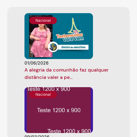
Nacional
01/06/2026
A alegria da comunhão faz qualquer
distância valer a pe...
Nacional
09/03/2026