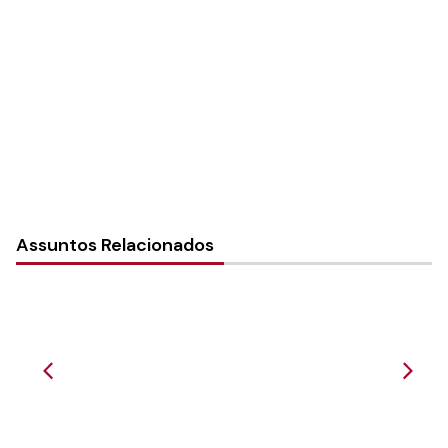
Sínodo:
Sudeste
Instância:
Sinodal
Tipo de Post:
Texto
Assuntos Relacionados