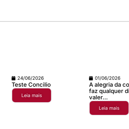
01/06/2026
02/04/
A alegria da comunhão
Campanh
faz qualquer distância
2025
valer...
Leia 
Leia mais