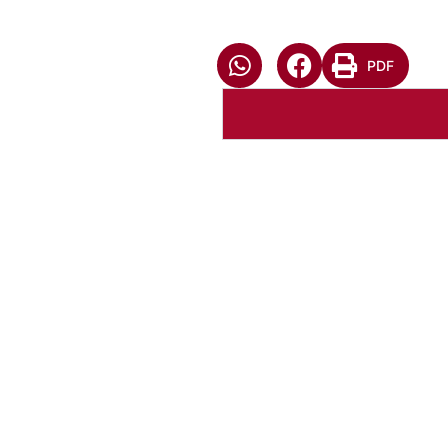
PDF
Autoria:
Murilo Pinto Pereir
Paróquia:
Instância:
Nacional
Tipo de Post:
Notícias