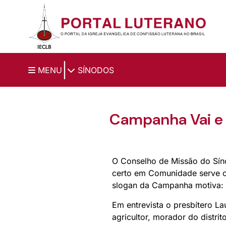
Ir para o conteúdo principal
|
MENU
SÍNODOS
Campanha Vai e
O Conselho de Missão do Sín
certo em Comunidade serve 
slogan da Campanha motiva:
Em entrevista o presbítero L
agricultor, morador do distr