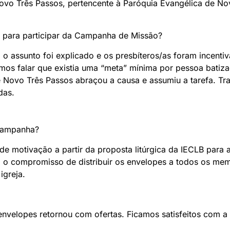
vo Três Passos, pertencente à Paróquia Evangélica de Nov
o para participar da Campanha de Missão?
o assunto foi explicado e os presbíteros/as foram incenti
mos falar que existia uma “meta” mínima por pessoa bati
 Novo Três Passos abraçou a causa e assumiu a tarefa. Tr
das.
 campanha?
 de motivação a partir da proposta litúrgica da IECLB par
 o compromisso de distribuir os envelopes a todos os mem
igreja.
envelopes retornou com ofertas. Ficamos satisfeitos com a