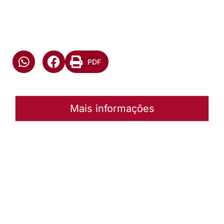
PDF
Mais informações
Autoria:
Murilo Pinto Pereira
Paróquia:
Instância:
Nacional
Tipo de Post:
Notícias