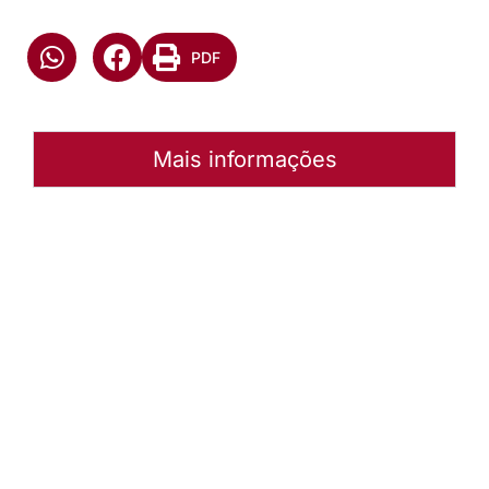
PDF
Mais informações
Autoria:
Sínodo Planalto Rio-grandense
Sínodo:
Planalto Rio-Grandense
Instância:
Sinodal
Tipo de Post:
Texto