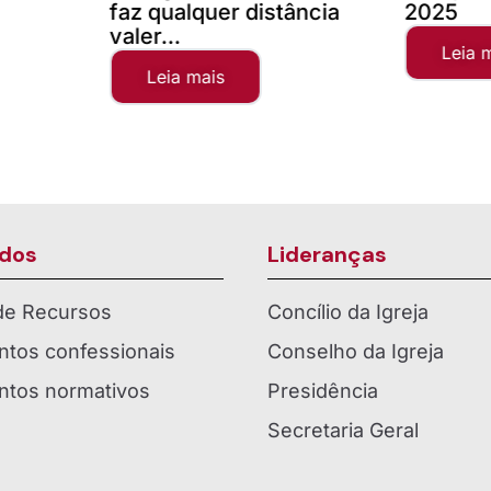
faz qualquer distância
2025
valer...
Leia 
Leia mais
dos
Lideranças
 de Recursos
Concílio da Igreja
tos confessionais
Conselho da Igreja
tos normativos
Presidência
Secretaria Geral