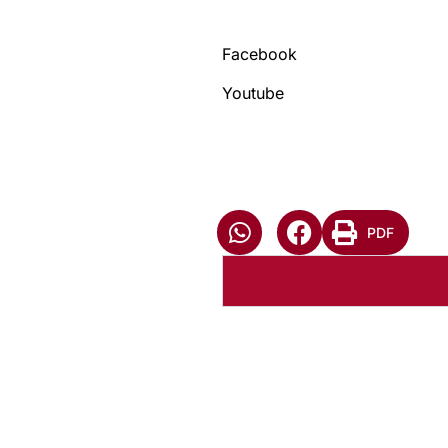
Facebook
Youtube
PDF
Autoria:
NULL
Instância:
Nacional
Tipo de Post:
Menu-Interno