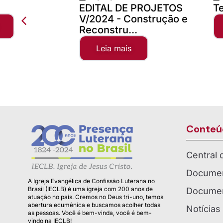
EDITAL DE PROJETOS
Teste Concilio
V/2024 - Construção e
Leia mais
Reconstru...
Leia mais
Conteú
Central
Documen
A Igreja Evangélica de Confissão Luterana no
Brasil (IECLB) é uma igreja com 200 anos de
Documen
atuação no país. Cremos no Deus tri-uno, temos
abertura ecumênica e buscamos acolher todas
Notícias
as pessoas. Você é bem-vinda, você é bem-
vindo na IECLB!