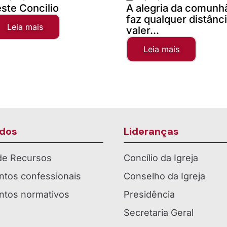
A alegria da comunhão
Campanh
faz qualquer distância
2025
valer...
Leia 
Leia mais
dos
Lideranças
 de Recursos
Concílio da Igreja
tos confessionais
Conselho da Igreja
tos normativos
Presidência
Secretaria Geral