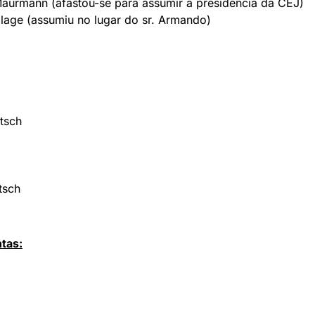
aurmann (afastou-se para assumir a presidência da CEJ)
llage (assumiu no lugar do sr. Armando)
tsch
tsch
tas: