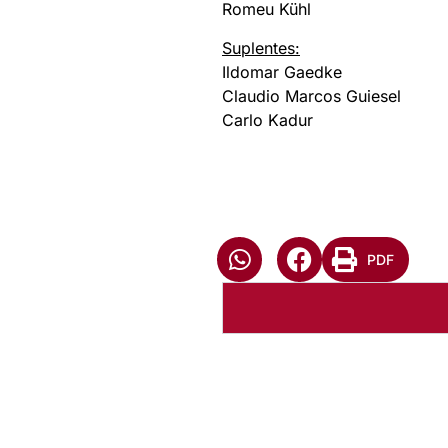
Romeu Kühl
Suplentes:
Ildomar Gaedke
Claudio Marcos Guiesel
Carlo Kadur
PDF
Autoria:
NULL
Instância:
Nacional
Tipo de Post:
Menu-Interno