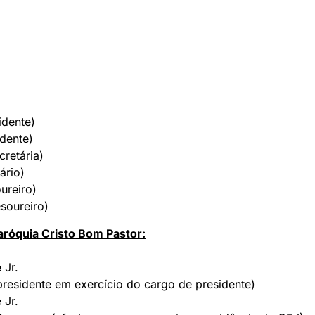
idente)
idente)
cretária)
ário)
ureiro)
esoureiro)
aróquia Cristo Bom Pastor:
 Jr.
esidente em exercício do cargo de presidente)
 Jr.