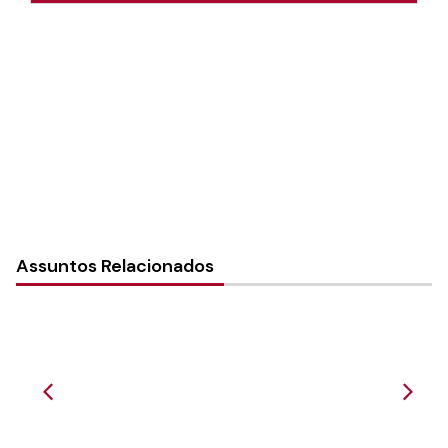
Autoria:
NULL
Instância:
Nacional
Tipo de Post:
Menu-Interno
Assuntos Relacionados