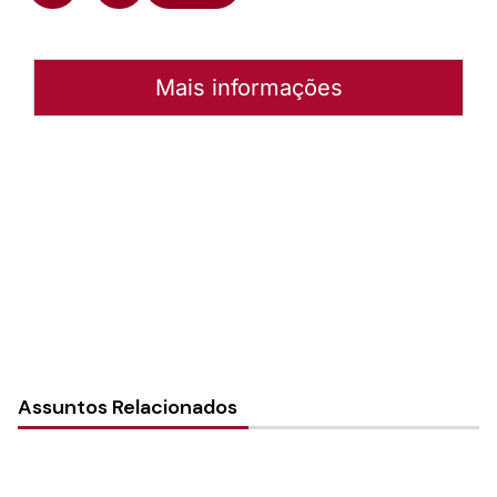
Mais informações
Autoria:
NULL
Instância:
Nacional
Tipo de Post:
Menu-Interno
Assuntos Relacionados