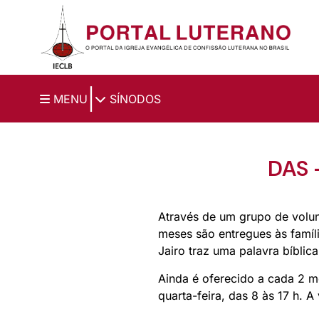
Ir para o conteúdo principal
|
MENU
SÍNODOS
DAS 
Através de um grupo de volun
meses são entregues às famíl
Jairo traz uma palavra bíblic
Ainda é oferecido a cada 2 
quarta-feira, das 8 às 17 h. 