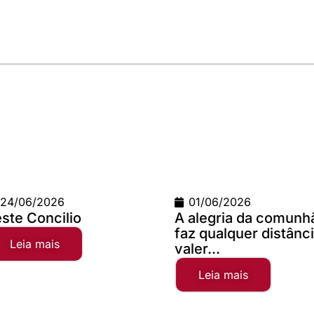
01/06/2026
02/04/
A alegria da comunhão
Campanh
faz qualquer distância
2025
valer...
Leia 
Leia mais