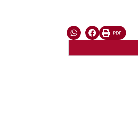
PDF
Autoria:
NULL
Instância:
Nacional
Tipo de Post:
Menu-Interno