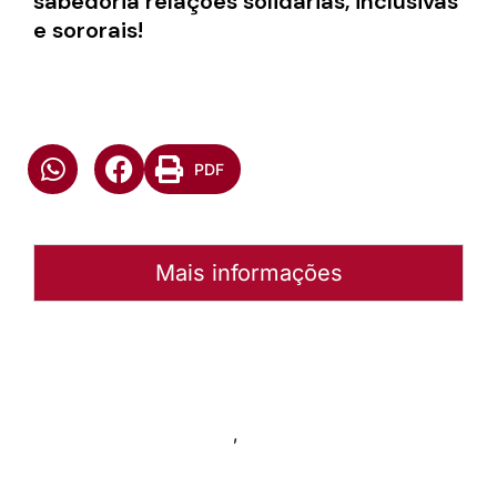
sabedoria relações solidárias, inclusivas
e sororais!
PDF
Mais informações
Autoria:
Emilio Voigt
Instância:
Nacional
Tipo de Post:
Notícias
Categorias:
Mulheres
,
Notícia Nacional