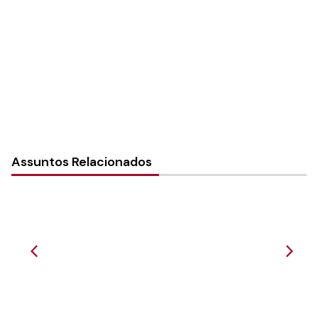
Paróquia:
Instância:
Nacional
Tipo de Post:
Notícias
Assuntos Relacionados