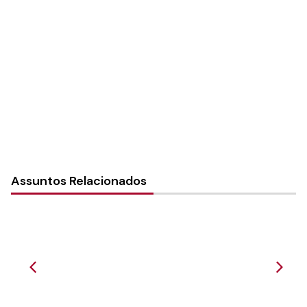
Autoria:
Murilo Pinto Pereira
Paróquia:
Instância:
Nacional
Tipo de Post:
Notícias
Assuntos Relacionados