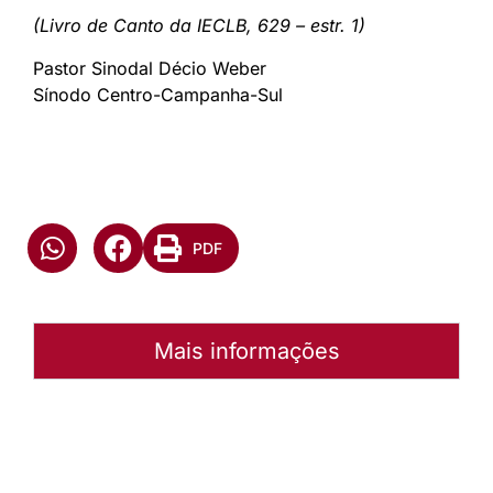
(Livro de Canto da IECLB, 629 – estr. 1)
Pastor Sinodal Décio Weber
Sínodo Centro-Campanha-Sul
PDF
Mais informações
Autoria:
NULL
Sínodo:
Centro-Campanha Sul
Instância:
Sinodal