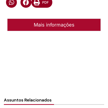
PDF
Mais informações
Autoria:
Dietmar Teske
Sínodo:
Sul Rio Grandense
Instância:
Sinodal
Tipo de Post:
Texto
Assuntos Relacionados