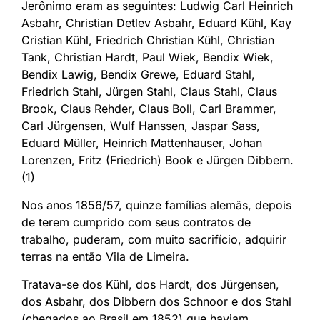
Jerônimo eram as seguintes: Ludwig Carl Heinrich
Asbahr, Christian Detlev Asbahr, Eduard Kühl, Kay
Cristian Kühl, Friedrich Christian Kühl, Christian
Tank, Christian Hardt, Paul Wiek, Bendix Wiek,
Bendix Lawig, Bendix Grewe, Eduard Stahl,
Friedrich Stahl, Jürgen Stahl, Claus Stahl, Claus
Brook, Claus Rehder, Claus Boll, Carl Brammer,
Carl Jürgensen, Wulf Hanssen, Jaspar Sass,
Eduard Müller, Heinrich Mattenhauser, Johan
Lorenzen, Fritz (Friedrich) Book e Jürgen Dibbern.
(1)
Nos anos 1856/57, quinze famílias alemãs, depois
de terem cumprido com seus contratos de
trabalho, puderam, com muito sacrifício, adquirir
terras na então Vila de Limeira.
Tratava-se dos Kühl, dos Hardt, dos Jürgensen,
dos Asbahr, dos Dibbern dos Schnoor e dos Stahl
(chegados ao Brasil em 1852) que haviam