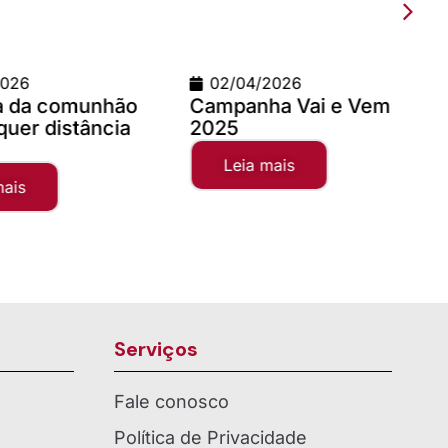
6
02/04/2026
da comunhão
Campanha Vai e Vem
T
r distância
2025
x
Leia mais
Serviços
Fale conosco
Política de Privacidade