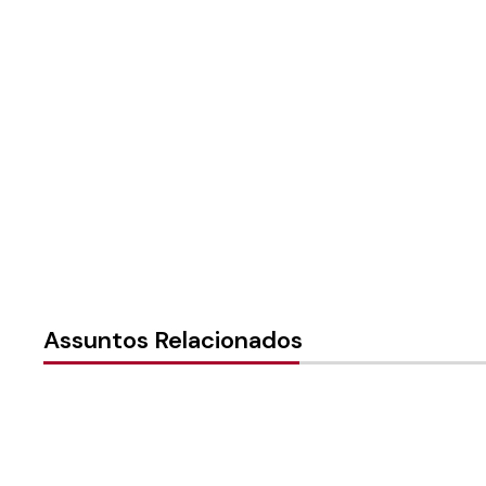
Paróquia: Paróquia de Con
Instância:
Local (Paróquia 
Tipo de Post:
Notícias
Assuntos Relacionados