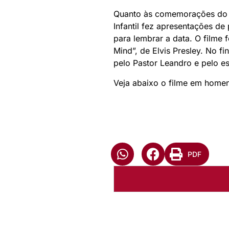
Quanto às comemorações do D
Infantil fez apresentações d
para lembrar a data. O filme
Mind”, de Elvis Presley. No f
pelo Pastor Leandro e pelo es
Veja abaixo o filme em home
PDF
Autoria:
Murilo Pinto Pereir
Sínodo:
Sudeste