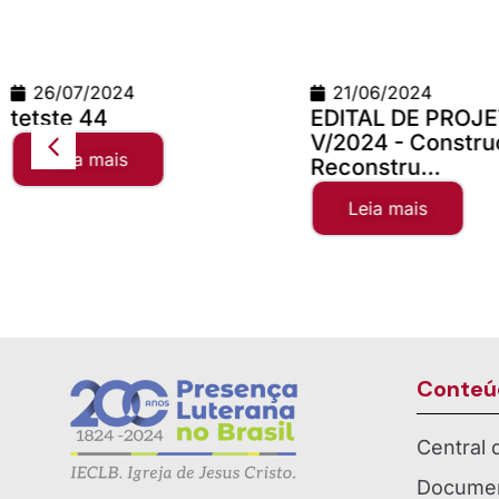
26/07/2024
21/06/2024
etste 44
EDITAL DE PROJET
V/2024 - Construçã
Leia mais
Reconstru...
Leia mais
Conteú
Central
Documen