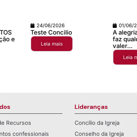
24/06/2026
01/06/202
OS
Teste Concilio
A alegria 
o e
faz qualque
Leia mais
valer...
Leia mais
dos
Lideranças
 de Recursos
Concílio da Igreja
tos confessionais
Conselho da Igreja