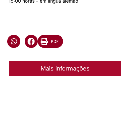
15:00 horas – em lingua alemão
PDF
Mais informações
Autoria:
NULL
Instância:
Nacional
Tipo de Post:
Menu-Interno