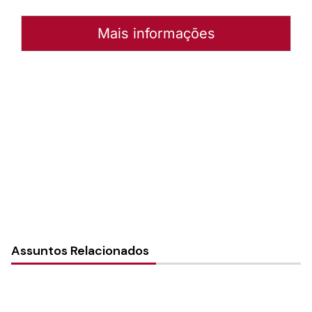
Mais informações
Autoria:
Murilo Pinto Pereira
Paróquia:
Instância:
Nacional
Tipo de Post:
Notícias
Assuntos Relacionados