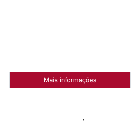
bênção do Senhor
(Acompanhamento)
Baixar
arquivo
Abrir
Arquivo
Mais informações
Autoria:
Murilo Pinto Pereira
Instância:
Nacional
Tipo de Post:
Livro de canto
,
Rede de Recursos
Categorias:
Geral