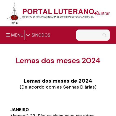
Ir para o conteúdo principal
Entrar
|
MENU
SÍNODOS
Lemas dos meses 2024
Lemas dos meses de 2024
(De acordo com as Senhas Diárias)
JANEIRO
Marcos 2.22: Põe-se vinho novo em odres