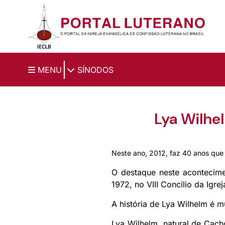
Ir para o conteúdo principal
|
MENU
SÍNODOS
Lya Wilhe
Neste ano, 2012, faz 40 anos que L
O destaque neste acontecimen
1972, no VIII Concílio da Igr
A história de Lya Wilhelm é m
Lya Wilhelm, natural de Cacho