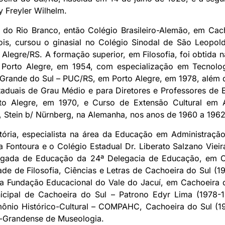
y Freyler Wilhelm.
 do Rio Branco, então Colégio Brasileiro-Alemão, em Cac
ois, cursou o ginasial no Colégio Sinodal de São Leopold
Alegre/RS. A formação superior, em Filosofia, foi obtida n
orto Alegre, em 1954, com especialização em Tecnologi
 Grande do Sul – PUC/RS, em Porto Alegre, em 1978, além
taduais de Grau Médio e para Diretores e Professores de 
o Alegre, em 1970, e Curso de Extensão Cultural em As
 Stein b/ Nürnberg, na Alemanha, nos anos de 1960 a 1962
stória, especialista na área da Educação em Administração
 Fontoura e o Colégio Estadual Dr. Liberato Salzano Viei
legada de Educação da 24ª Delegacia de Educação, em C
de de Filosofia, Ciências e Letras de Cachoeira do Sul (1
a Fundação Educacional do Vale do Jacuí, em Cachoeira do
cipal de Cachoeira do Sul – Patrono Edyr Lima (1978-19
mônio Histórico-Cultural – COMPAHC, Cachoeira do Sul (1
o-Grandense de Museologia.