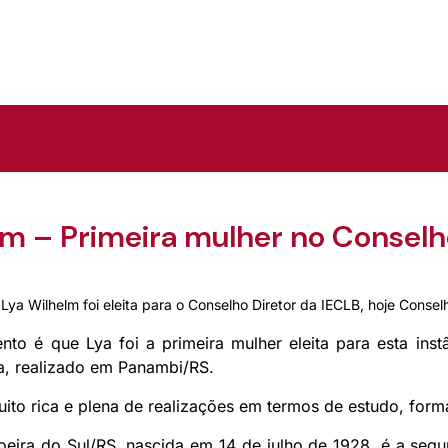
lm – Primeira mulher no Conselho
ya Wilhelm foi eleita para o Conselho Diretor da IECLB, hoje Conselh
to é que Lya foi a primeira mulher eleita para esta ins
eja, realizado em Panambi/RS.
uito rica e plena de realizações em termos de estudo, form
eira do Sul/RS, nascida em 14 de julho de 1928, é a segund