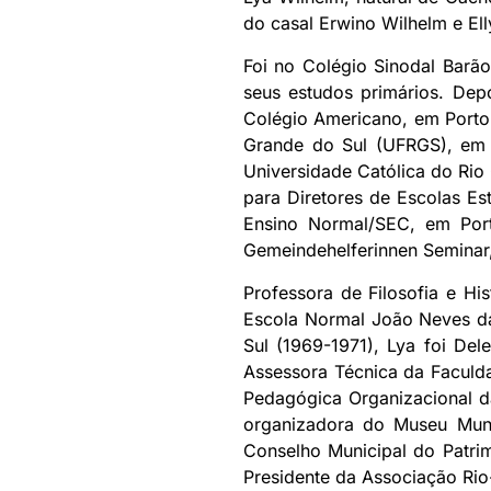
do casal Erwino Wilhelm e Ell
Foi no Colégio Sinodal Barão
seus estudos primários. Dep
Colégio Americano, em Porto 
Grande do Sul (UFRGS), em P
Universidade Católica do Rio
para Diretores de Escolas Es
Ensino Normal/SEC, em Port
Gemeindehelferinnen Seminar,
Professora de Filosofia e Hi
Escola Normal João Neves da
Sul (1969-1971), Lya foi De
Assessora Técnica da Faculda
Pedagógica Organizacional d
organizadora do Museu Muni
Conselho Municipal do Patri
Presidente da Associação Ri