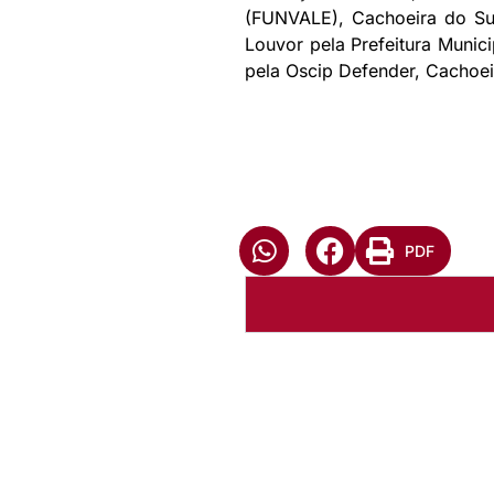
(FUNVALE), Cachoeira do Sul
Louvor pela Prefeitura Munic
pela Oscip Defender, Cachoeir
PDF
Autoria:
NULL
Instância:
Nacional
Tipo de Post:
Memórias
Categorias:
Conselho da Ig