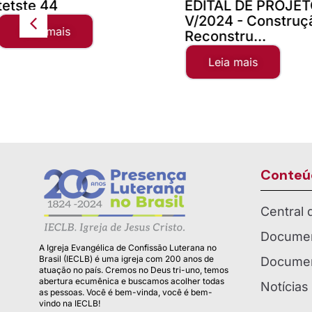
EDITAL DE PROJETOS
Teste Concilio
V/2024 - Construção e
Leia mais
Reconstru...
Leia mais
Conteú
Central
Documen
A Igreja Evangélica de Confissão Luterana no
Brasil (IECLB) é uma igreja com 200 anos de
Documen
atuação no país. Cremos no Deus tri-uno, temos
abertura ecumênica e buscamos acolher todas
Notícias
as pessoas. Você é bem-vinda, você é bem-
vindo na IECLB!