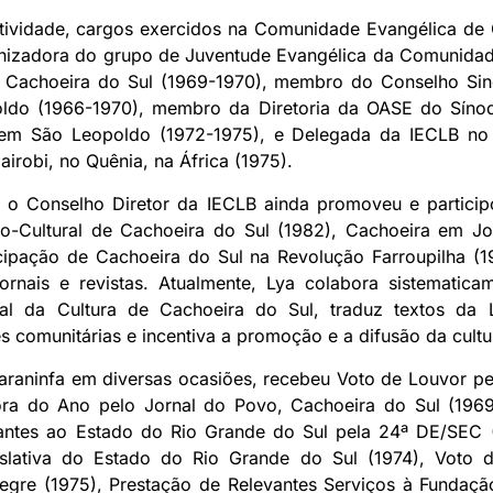
atividade, cargos exercidos na Comunidade Evangélica de 
ganizadora do grupo de Juventude Evangélica da Comunidad
– Cachoeira do Sul (1969-1970), membro do Conselho Si
ldo (1966-1970), membro da Diretoria da OASE do Sín
 em São Leopoldo (1972-1975), e Delegada da IECLB no 
irobi, no Quênia, na África (1975).
ra o Conselho Diretor da IECLB ainda promoveu e particip
ico-Cultural de Cachoeira do Sul (1982), Cachoeira em Jo
cipação de Cachoeira do Sul na Revolução Farroupilha (1
ornais e revistas. Atualmente, Lya colabora sistemati
pal da Cultura de Cachoeira do Sul, traduz textos da
s comunitárias e incentiva a promoção e a difusão da cultu
i paraninfa em diversas ocasiões, recebeu Voto de Louvor 
ra do Ano pelo Jornal do Povo, Cachoeira do Sul (1969,
vantes ao Estado do Rio Grande do Sul pela 24ª DE/SEC 
islativa do Estado do Rio Grande do Sul (1974), Voto d
legre (1975), Prestação de Relevantes Serviços à Fundaç