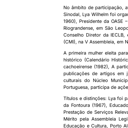
No âmbito de participação, 
Sinodal, Lya Wilhelm foi or
1960), Presidente da OASE 
Riograndense, em São Leopo
Conselho Diretor da IECLB,
(CMI), na V Assembleia, em Na
A primeira mulher eleita pa
histórico (Calendário Histór
cachoeirense (1982), A parti
publicações de artigos em j
culturais do Núcleo Munici
Portuguesa, participa de açõe
Títulos e distinções: Lya fo
da Fontoura (1967), Educado
Prestação de Serviços Rele
Mérito pela Assembleia Leg
Educação e Cultura, Porto A