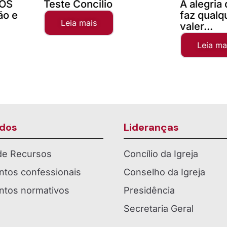
A alegria da comunhão
Campanh
faz qualquer distância
2025
valer...
Leia 
Leia mais
dos
Lideranças
 de Recursos
Concílio da Igreja
tos confessionais
Conselho da Igreja
tos normativos
Presidência
Secretaria Geral