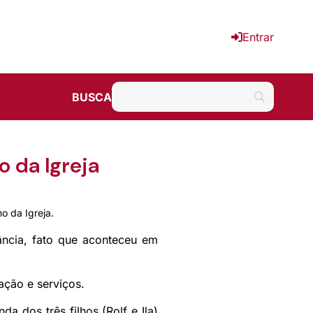
Entrar
BUSCA
 da Igreja
o da Igreja.
tância, fato que aconteceu em
ação e serviços.
a dos três filhos (Rolf e Ila)