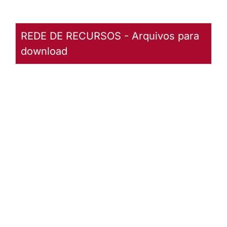
REDE DE RECURSOS - Arquivos para
download
Manual de
Atendimento
- SIG
Baixar
arquivo
Abrir
Arquivo
Manual