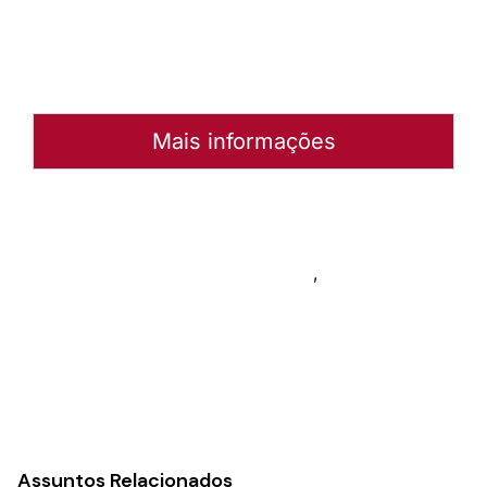
Abrir
Arquivo
Mais informações
Autoria:
Emilio Voigt
Instância:
Nacional
Categorias:
Central de serviços
,
Secretaria Geral
Assuntos Relacionados