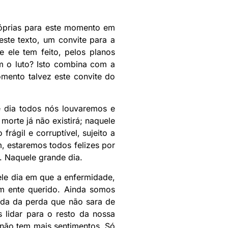
róprias para este momento em
ste texto, um convite para a
 ele tem feito, pelos planos
m o luto? Isto combina com a
mento talvez este convite do
e dia todos nós louvaremos e
morte já não existirá; naquele
rágil e corruptível, sujeito a
im, estaremos todos felizes por
. Naquele grande dia.
ele dia em que a enfermidade,
um ente querido. Ainda somos
ida da perda que não sara de
 lidar para o resto da nossa
 não tem mais sentimentos. Só