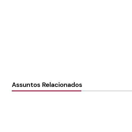
Instância:
Local (Paróquia 
Tipo de Post:
Texto
Assuntos Relacionados