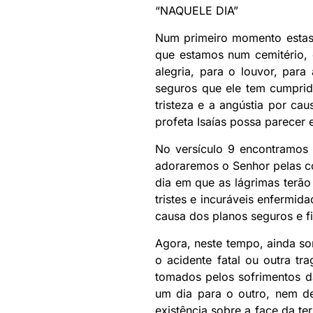
“NAQUELE DIA”
Num primeiro momento estas 
que estamos num cemitério, 
alegria, para o louvor, par
seguros que ele tem cumprid
tristeza e a angústia por c
profeta Isaías possa parecer 
No versículo 9 encontramos 
adoraremos o Senhor pelas coi
dia em que as lágrimas terão 
tristes e incuráveis enfermida
causa dos planos seguros e f
Agora, neste tempo, ainda so
o acidente fatal ou outra t
tomados pelos sofrimentos d
um dia para o outro, nem de
existência sobre a face da t