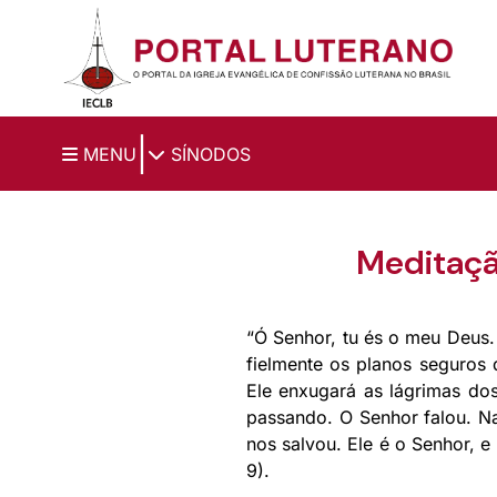
Ir para o conteúdo principal
|
MENU
SÍNODOS
Meditação
“Ó Senhor, tu és o meu Deus. 
fielmente os planos seguros
Ele enxugará as lágrimas do
passando. O Senhor falou. Na
nos salvou. Ele é o Senhor, e
9).