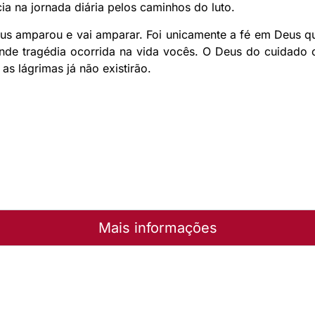
cia na jornada diária pelos caminhos do luto.
us amparou e vai amparar. Foi unicamente a fé em Deus q
ande tragédia ocorrida na vida vocês. O Deus do cuidado
as lágrimas já não existirão.
Mais informações
elém
lica de Confissão Luterana em Santa Maria de Jetibá