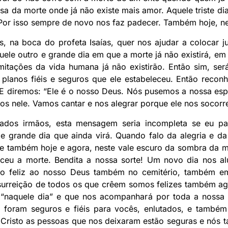
sa da morte onde já não existe mais amor. Aquele triste d
Por isso sempre de novo nos faz padecer. Também hoje, ne
, na boca do profeta Isaías, quer nos ajudar a colocar ju
quele outro e grande dia em que a morte já não existirá, e
mitações da vida humana já não existirão. Então sim, será
 planos fiéis e seguros que ele estabeleceu. Então recon
 diremos: “Ele é o nosso Deus. Nós pusemos a nossa espe
os nele. Vamos cantar e nos alegrar porque ele nos socorre
ados irmãos, esta mensagem seria incompleta se eu par
e grande dia que ainda virá. Quando falo da alegria e d
ce também hoje e agora, neste vale escuro da sombra da mo
ceu a morte. Bendita a nossa sorte! Um novo dia nos al
ção feliz ao nosso Deus também no cemitério, também e
surreição de todos os que crêem somos felizes também a
naquele dia” e que nos acompanhará por toda a nossa e
 foram seguros e fiéis para vocês, enlutados, e também
s Cristo as pessoas que nos deixaram estão seguras e nós