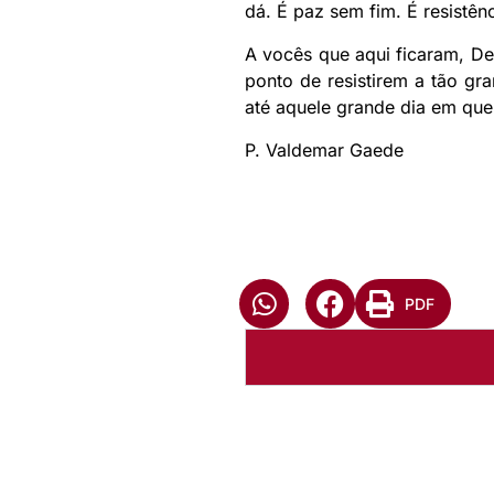
dá. É paz sem fim. É resistên
A vocês que aqui ficaram, De
ponto de resistirem a tão gr
até aquele grande dia em que 
P. Valdemar Gaede
PDF
Autoria:
Valdemar Gaede
Sínodo:
Espirito Santo a B
Paróquia: Paróquia Evangé