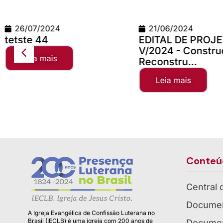
21/06/2024
24/06/2026
EDITAL DE PROJETOS
Teste Concilio
V/2024 - Construção e
Leia mais
Reconstru...
Leia mais
Conteú
Central
Documen
A Igreja Evangélica de Confissão Luterana no
Brasil (IECLB) é uma igreja com 200 anos de
Documen