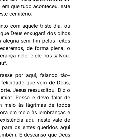
ia em que tudo aconteceu, este
ste cemitério.
nto com aquele triste dia, ou
m que Deus enxugará dos olhos
 alegria sem fim pelos feitos
heceremos, de forma plena, o
rança nele, e ele nos salvou.
u”.
asse por aqui, falando tão-
a felicidade que vem de Deus,
rte. Jesus ressuscitou. Diz o
umia”. Posso e devo falar de
m meio às lágrimas de todos
gora em meio às lembranças e
xistência aqui neste vale de
 para os entes queridos aqui
 também. É descanso que Deus