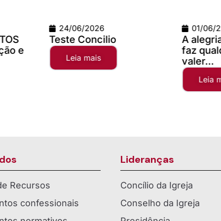
01/06/2026
02/04/
A alegria da comunhão
Campanh
faz qualquer distância
2025
valer...
Leia 
Leia mais
dos
Lideranças
 de Recursos
Concílio da Igreja
tos confessionais
Conselho da Igreja
tos normativos
Presidência