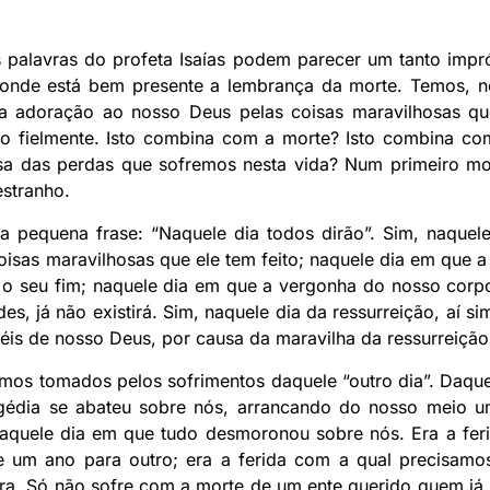
palavras do profeta Isaías podem parecer um tanto imp
onde está bem presente a lembrança da morte. Temos, ne
a a adoração ao nosso Deus pelas coisas maravilhosas que
o fielmente. Isto combina com a morte? Isto combina co
ausa das perdas que sofremos nesta vida? Num primeiro mo
estranho.
a pequena frase: “Naquele dia todos dirão”. Sim, naquel
sas maravilhosas que ele tem feito; naquele dia em que a 
o seu fim; naquele dia em que a vergonha do nosso corpo f
des, já não existirá. Sim, naquele dia da ressurreição, aí s
iéis de nosso Deus, por causa da maravilha da ressurreição
mos tomados pelos sofrimentos daquele “outro dia”. Daqu
ragédia se abateu sobre nós, arrancando do nosso meio 
aquele dia em que tudo desmoronou sobre nós. Era a fer
 um ano para outro; era a ferida com a qual precisamos
erra. Só não sofre com a morte de um ente querido quem já