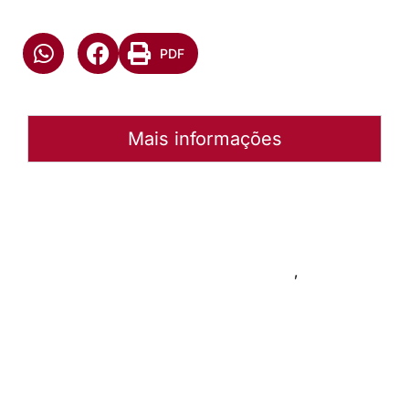
PDF
Mais informações
Autoria:
Emilio Voigt
Instância:
Nacional
Categorias:
Mensagem da Presidência da IECLB
,
Presidência da IECLB