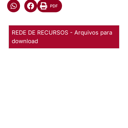
PDF
REDE DE RECURSOS - Arquivos para
download
Metas
Missionárias
2019-2024
Metas
aprovadas
pelo XXXI
Concílio da
Igreja
Evangélica
de Confissão
Luterana no