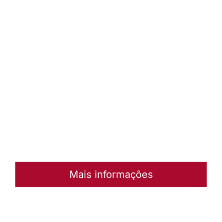
Brasil
(IECLB) 17 a
21 de
outubro de
2018 –
Curitiba/PR
Baixar
arquivo
Abrir
Arquivo
Mais informações
Autoria:
andre