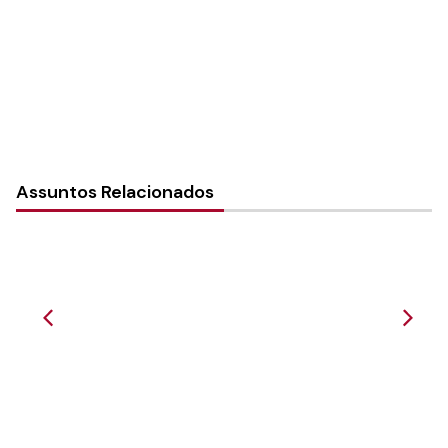
Instância:
Nacional
Categorias:
Metas missionárias
Assuntos Relacionados