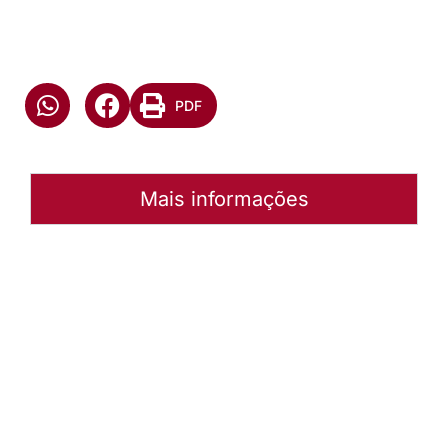
PDF
Mais informações
Autoria:
Murilo Pinto Pereira
Paróquia:
Instância:
Nacional
Tipo de Post:
Notícias